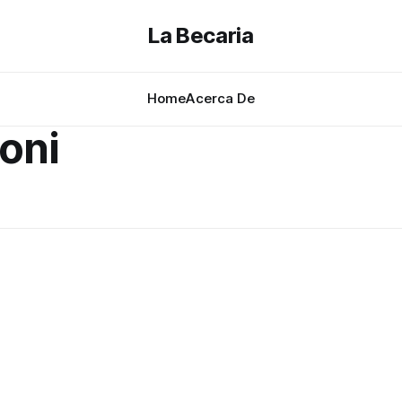
La Becaria
Home
Acerca De
oni