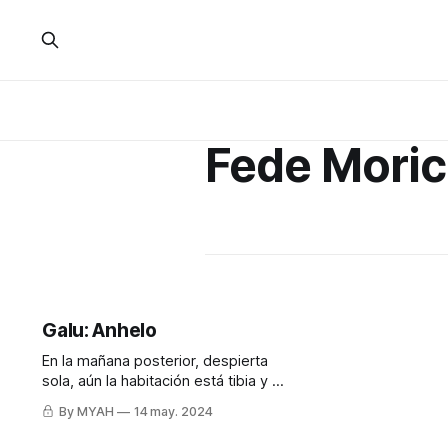
Fede Moric
Galu: Anhelo
En la mañana posterior, despierta
sola, aún la habitación está tibia y el
olor le recuerda a él. Se sienta en la
By MYAH
14 may. 2024
cama, el cabello desordenado
cayendo sobre sus hombros, y