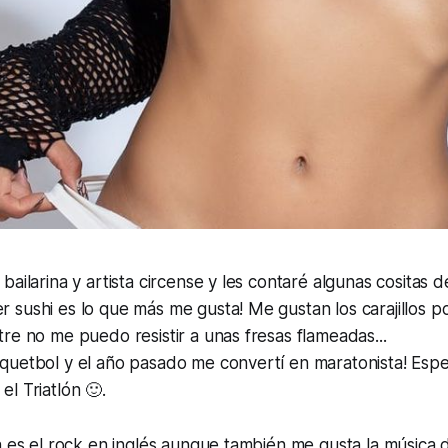
ailarina y artista circense y les contaré algunas cositas de
sushi es lo que más me gusta! Me gustan los carajillos po
re no me puedo resistir a unas fresas flameadas...
quetbol y el año pasado me convertí en maratonista! Esp
l Triatlón 🙂.
a es el rock en inglés aunque también me gusta la música 