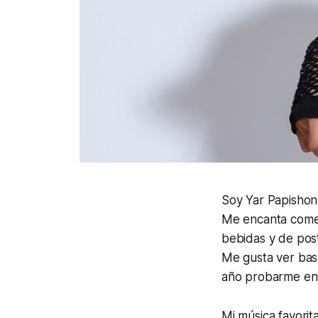
Soy Yar Papishon b
Me encanta comer 
bebidas y de post
Me gusta ver bas
año probarme en e
Mi música favorit