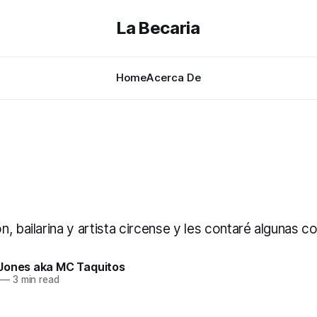
La Becaria
Home
Acerca De
, bailarina y artista circense y les contaré algunas cos
Jones aka MC Taquitos
—
3 min read