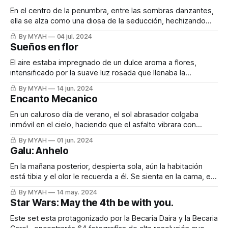
que apenas cubría sus
En el centro de la penumbra, entre las sombras danzantes,
ella se alza como una diosa de la seducción, hechizando
con cada movimiento, cada giro de cadera, cada roce de
By MYAH
04 jul. 2024
piel satinada. La música, un susurro sensual en el aire
Sueños en flor
cargado de anticipación, la envuelve mientras se desliza
con gracia
El aire estaba impregnado de un dulce aroma a flores,
intensificado por la suave luz rosada que llenaba la
habitación. En el centro, una joven de cabellos oscuros se
By MYAH
14 jun. 2024
balanceaba suavemente en un columpio adornado con
Encanto Mecanico
flores, sus ojos soñadores fijos en algún punto lejano.
Llevaba una falda de colegiala
En un caluroso día de verano, el sol abrasador colgaba
inmóvil en el cielo, haciendo que el asfalto vibrara con
ondas de calor. En medio de este paisaje desolado, un
By MYAH
01 jun. 2024
coche se detuvo abruptamente, dejando escapar un último
Galu: Anhelo
suspiro de vapor. Tami, una joven rubia de figura esbelta y
conocimientos
En la mañana posterior, despierta sola, aún la habitación
está tibia y el olor le recuerda a él. Se sienta en la cama, el
cabello desordenado cayendo sobre sus hombros, y cierra
By MYAH
14 may. 2024
los ojos, dejando que los recuerdos de la noche anterior la
Star Wars: May the 4th be with you.
envuelvan.La tibieza que él dejó en
Este set esta protagonizado por la Becaria Daira y la Becaria