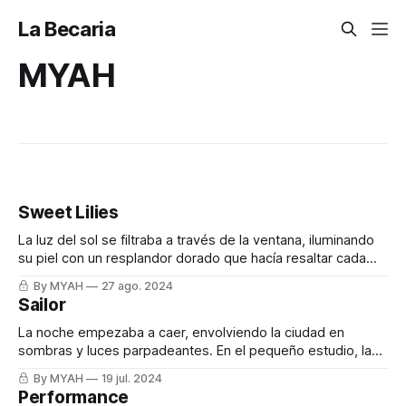
La Becaria
MYAH
Sweet Lilies
La luz del sol se filtraba a través de la ventana, iluminando
su piel con un resplandor dorado que hacía resaltar cada
curva y cada tatuaje que adornaba su cuerpo. Observas
By MYAH
27 ago. 2024
desde un rincón, hipnotizado por la suavidad de sus
Sailor
movimientos. Su cabello caía delicadamente sobre sus
hombros mientras su
La noche empezaba a caer, envolviendo la ciudad en
sombras y luces parpadeantes. En el pequeño estudio, la
cálida luz de una lámpara de escritorio iluminaba
By MYAH
19 jul. 2024
suavemente a una mujer vestida como una marinera, con
Performance
una blusa de encaje blanco y una falda plisada azul marino