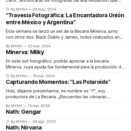
Carol , encontrarás 64 fotografías de alta resolución que
celebran el universo épico de Star Wars en honor al día 'May
By MYAH
04 may. 2024
the 4th'. La intención de estas imágenes es transportarte a
"Travesía Fotográfica: La Encantadora Unión
una galaxia erotica muy, muy lejana, donde
entre México y Argentina"
Esta semana se lanzó un set de la Becaria Minerva, junto
con otros dos: Black Diablo y James, todos realizados en
México. La fotógrafa @hiiigara viajó desde Argentina para
By MYAH
22 mar. 2024
realizar estos fabulosos sets. ¿Alguna vez has viajado en el
Minerva: Milky
metro de la Ciudad de México? Yo sí muchas veces. Hola
En este set fotográfico, podrás apreciar a la becaria
Minerva, cuya ayuda fue fundamental para la producción de
este cosplay de Vaca. Representó un desafío para la
By MYAH
19 mar. 2024
fotógrafa, quien no está familiarizada con el mundo del
Capturando Momentos: "Las Polaroids"
cosplay.
Hola, déjame presentarme, mi nombre es “Y”, soy
productora de La Becaria. ¿Recuerdas las cámaras
fotográficas donde tenías que poner el rollo, tomar todas
By MYAH
15 mar. 2024
las fotos y luego llevarlas a revelar? Yo sí lo recuerdo. A
Nath: Gengar
veces solo deseaba unas cuantas fotos, pero tenía que
tomar todo el rollo para
By MYAH
04 ago. 2023
Nath: Nirvana